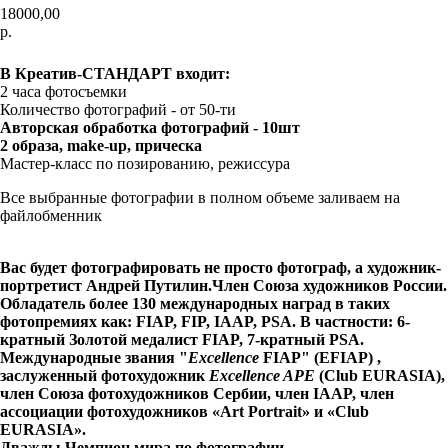
18000,00
р.
Заказать фотосессию
В Креатив-СТАНДАРТ входит:
2 часа фотосъемки
Количество фотографий - от 50-ти
Авторская обработка фотографий - 10шт
2 образа, make-up, прическа
Мастер-класс по позированию, режиссура
Все выбранные фотографии в полном объеме заливаем на
файлобменник
Вас будет фотографировать не просто фотограф, а художник-
портретист Андрей Путилин.Член Союза художников России.
Обладатель более 130 международных наград в таких
фотопремиях как: FIAP, FIP, IAAP, PSA. В частности: 6-
кратный Золотой медалист FIAP, 7-кратный PSA.
Международные звания "
Excellence
FIAP" (ЕFIAP) ,
заслуженный фотохудожник
Excellence APE
(Club EURASIA),
член Союза фотохудожников Сербии,
член IAAP, член
ассоциации фотохудожников «Art Portrait» и «Club
EURASIA».
Дважды Чемпион мира по фотографии.