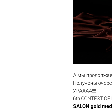
А мы продолжае
Получены очере
УРАААА!!!!
6th CONTEST OF
SALON gold med