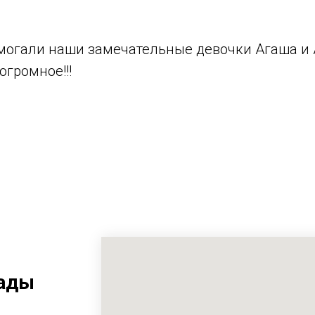
омогали наши замечательные девочки Агаша и 
громное!!!
рады