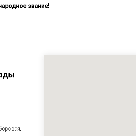
народное звание!
рады
 Боровая,