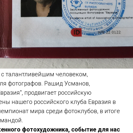
ас с талантливейшим человеком,
для фотографов. Рашид Усманов,
вразия", продвигает российскую
ены нашего российского клуба Евразия в
чемпионат мира среди фотоклубов, в итоге
омандой.
женного фотохудожника, событие для нас